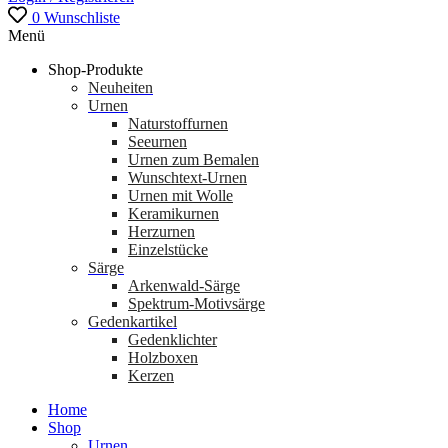
0
Wunschliste
Menü
Shop-Produkte
Neuheiten
Urnen
Naturstoffurnen
Seeurnen
Urnen zum Bemalen
Wunschtext-Urnen
Urnen mit Wolle
Keramikurnen
Herzurnen
Einzelstücke
Särge
Arkenwald-Särge
Spektrum-Motivsärge
Gedenkartikel
Gedenklichter
Holzboxen
Kerzen
Home
Shop
Urnen