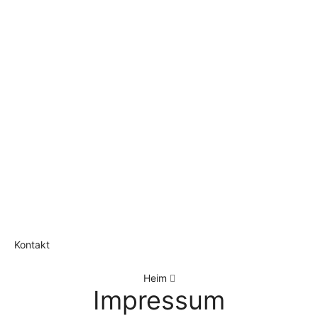
Kontakt
Heim
Impressum