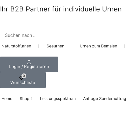
Ihr B2B Partner für individuelle Urnen
Naturstoffurnen
❘
Seeurnen
❘
Urnen zum Bemalen
❘
Login / Registrieren
0
Wunschliste
Home
Shop
Leistungsspektrum
Anfrage Sonderauftrag