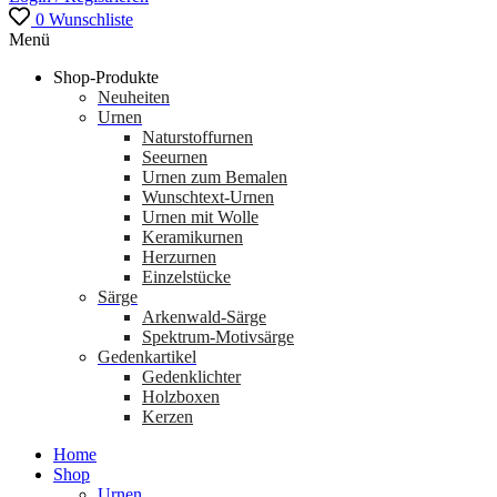
0
Wunschliste
Menü
Shop-Produkte
Neuheiten
Urnen
Naturstoffurnen
Seeurnen
Urnen zum Bemalen
Wunschtext-Urnen
Urnen mit Wolle
Keramikurnen
Herzurnen
Einzelstücke
Särge
Arkenwald-Särge
Spektrum-Motivsärge
Gedenkartikel
Gedenklichter
Holzboxen
Kerzen
Home
Shop
Urnen