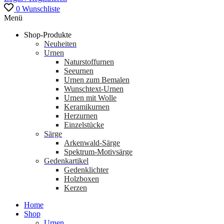
0
Wunschliste
Menü
Shop-Produkte
Neuheiten
Urnen
Naturstoffurnen
Seeurnen
Urnen zum Bemalen
Wunschtext-Urnen
Urnen mit Wolle
Keramikurnen
Herzurnen
Einzelstücke
Särge
Arkenwald-Särge
Spektrum-Motivsärge
Gedenkartikel
Gedenklichter
Holzboxen
Kerzen
Home
Shop
Urnen