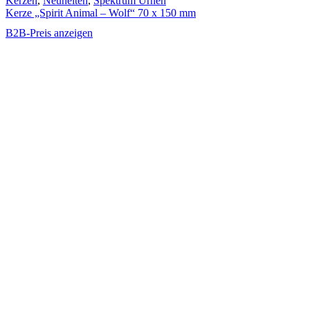
Kerzen
,
Neuheiten
,
Spektrum Urnen
Kerze „Spirit Animal – Wolf“ 70 x 150 mm
B2B-Preis anzeigen