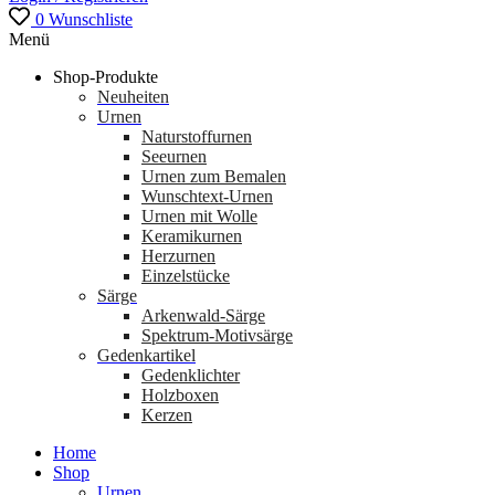
0
Wunschliste
Menü
Shop-Produkte
Neuheiten
Urnen
Naturstoffurnen
Seeurnen
Urnen zum Bemalen
Wunschtext-Urnen
Urnen mit Wolle
Keramikurnen
Herzurnen
Einzelstücke
Särge
Arkenwald-Särge
Spektrum-Motivsärge
Gedenkartikel
Gedenklichter
Holzboxen
Kerzen
Home
Shop
Urnen