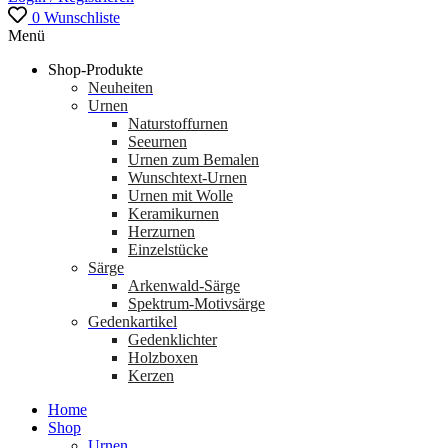
0
Wunschliste
Menü
Shop-Produkte
Neuheiten
Urnen
Naturstoffurnen
Seeurnen
Urnen zum Bemalen
Wunschtext-Urnen
Urnen mit Wolle
Keramikurnen
Herzurnen
Einzelstücke
Särge
Arkenwald-Särge
Spektrum-Motivsärge
Gedenkartikel
Gedenklichter
Holzboxen
Kerzen
Home
Shop
Urnen