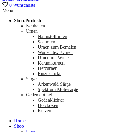
0
Wunschliste
Menü
Shop-Produkte
Neuheiten
Urnen
Naturstoffurnen
Seeurnen
Urnen zum Bemalen
Wunschtext-Urnen
Urnen mit Wolle
Keramikurnen
Herzurnen
Einzelstücke
Särge
Arkenwald-Särge
Spektrum-Motivsärge
Gedenkartikel
Gedenklichter
Holzboxen
Kerzen
Home
Shop
Urnen