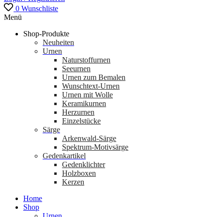
0
Wunschliste
Menü
Shop-Produkte
Neuheiten
Urnen
Naturstoffurnen
Seeurnen
Urnen zum Bemalen
Wunschtext-Urnen
Urnen mit Wolle
Keramikurnen
Herzurnen
Einzelstücke
Särge
Arkenwald-Särge
Spektrum-Motivsärge
Gedenkartikel
Gedenklichter
Holzboxen
Kerzen
Home
Shop
Urnen