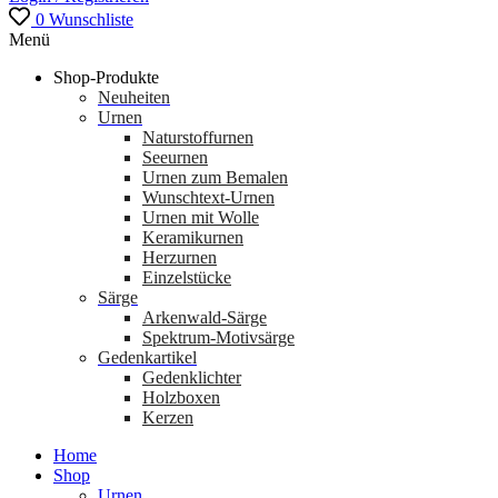
0
Wunschliste
Menü
Shop-Produkte
Neuheiten
Urnen
Naturstoffurnen
Seeurnen
Urnen zum Bemalen
Wunschtext-Urnen
Urnen mit Wolle
Keramikurnen
Herzurnen
Einzelstücke
Särge
Arkenwald-Särge
Spektrum-Motivsärge
Gedenkartikel
Gedenklichter
Holzboxen
Kerzen
Home
Shop
Urnen