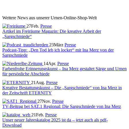
Weitere News aus unserer Urnen-Online-Shop-Welt
27
Feb.
Presse
Artikel im Freiräume Magazin: Die kreative Arbeit der
„Sargschmiede“
23
März
Presse
Podcast-Tipp: „Den Tod leb ich locker“ mit Ina Merz von der
Sargschmiede
14
Apr.
Presse
Farbenfrohe Erinnerungskunst – Ina Merz gestaltet Särge und Urnen
für persönliche Abschiede
21
Aug.
Presse
Kreative Bestattungskunst – Die „Sargschmiede“ von Ina Merz in
der Zeitschrift ETERNITY
27
Nov.
Presse
TV-Beitrag bei SAT.1 Regional: Die Sargschmiede von Ina Merz
21
Feb.
Presse
Unser neuer Jahreskatalog 2025 ist da – jetzt auch als pdf-
Download