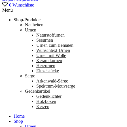
0
Wunschliste
Menü
Shop-Produkte
Neuheiten
Urnen
Naturstoffurnen
Seeurnen
Urnen zum Bemalen
Wunschtext-Urnen
Urnen mit Wolle
Keramikurnen
Herzurnen
Einzelstücke
Särge
Arkenwald-Särge
Spektrum-Motivsärge
Gedenkartikel
Gedenklichter
Holzboxen
Kerzen
Home
Shop
Urnen